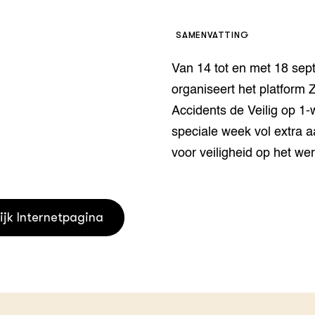
houderij
er
SAMENVATTING
beheer
l Innovatieloket
Van 14 tot en met 18 se
erij
w
organiseert het platform 
s
Accidents de Veilig op 1
zorging
speciale week vol extra 
andvogels
nctionele landbouw
voor veiligheid op het wer
elzijnsweb
 en Aquacultuur
Book
ijk Internetpagina
uw
Natuurinclusief,
d economy
tief & Biologisch
tor
al Aanpakken