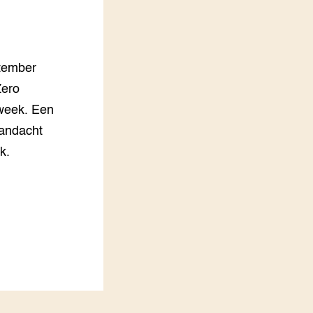
LEREN
Wiki Groen Kennisnet
ptember
GROEN KENNISNET
Over ons
Zero
Contact
-week. Een
aandacht
ENGLISH
Search the Knowledge base
k.