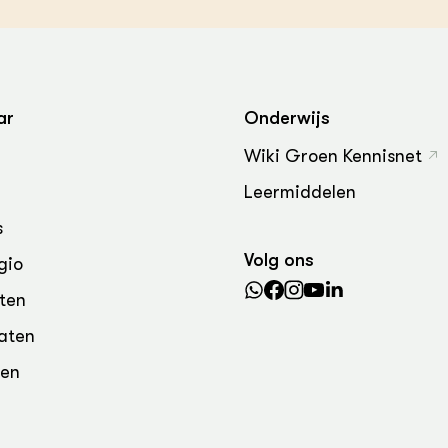
grond en infra
-Pigs
houderij
t Digitalisering &
ogie
ar
Onderwijs
welbevinden en
adaptatie
Wiki Groen Kennisnet
Leermiddelen
oen
s
e exoten
Volg ons
gio
rdige genetische
ten
aten
he diversiteit
den
whuisdieren