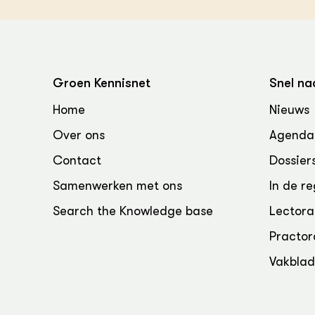
Groen, 
EURCAW
Varkens
Groenpac
Technol
Groen Kennisnet
Snel na
Groen, 
klimaat
Home
Nieuws
Over ons
Agenda
CoE Gr
Contact
Dossier
Invasiev
Samenwerken met ons
In de re
Plantaa
Search the Knowledge base
Lectora
bronnen
Practor
Genetisc
Vakbla
landbou