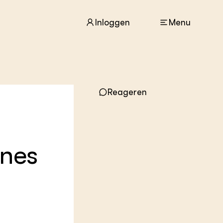
Inloggen
Menu
ACTUEEL
Reageren
Nieuws
Agenda
Dossiers
Columns & Blogs
ines
ZIE OOK
In de regio
Projecten
Lectoraten
Practoraten
Vakbladen