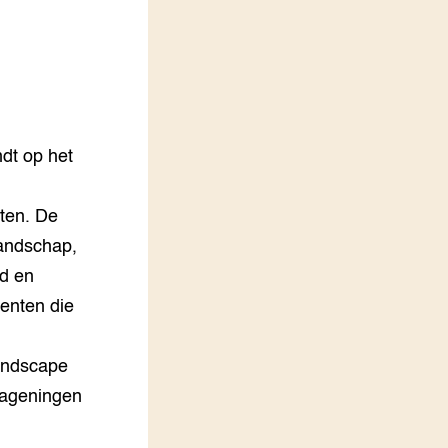
LEREN
Wiki Groen Kennisnet
GROEN KENNISNET
Over ons
Contact
ndt op het
ENGLISH
ten. De
Search the Knowledge base
landschap,
d en
enten die
Landscape
(Wageningen