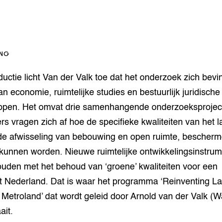
op Maat projecten
houderij
er
beheer
l Innovatieloket
erij
ING
w
s
roductie licht Van der Valk toe dat het onderzoek zich bevi
zorging
an economie, ruimtelijke studies en bestuurlijk juridische
andvogels
pen. Het omvat drie samenhangende onderzoeksprojec
nctionele landbouw
s vragen zich af hoe de specifieke kwaliteiten van het 
elzijnsweb
 en Aquacultuur
e afwisseling van bebouwing en open ruimte, bescherm
Book
 kunnen worden. Nieuwe ruimtelijke ontwikkelingsinstrum
uw
ouden met het behoud van ‘groene’ kwaliteiten voor een
Natuurinclusief,
d economy
tief & Biologisch
jkt Nederland. Dat is waar het programma ‘Reinventing 
 Metroland’ dat wordt geleid door Arnold van der Valk 
tor
al Aanpakken
ait.