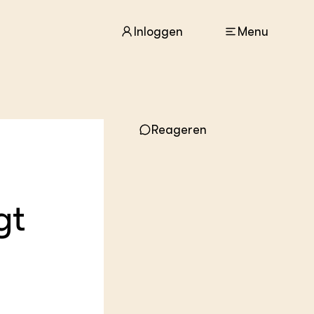
Inloggen
Menu
ACTUEEL
Reageren
Nieuws
Agenda
Dossiers
Columns & Blogs
gt
ZIE OOK
In de regio
Projecten
Lectoraten
Practoraten
Vakbladen