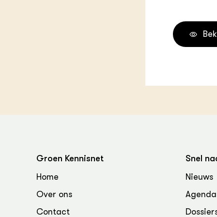
Groen, 
EURCAW
Varkens
Groenpac
Bek
Technol
Groen, 
klimaat
CoE Gr
Invasiev
Plantaa
bronnen
Groen Kennisnet
Snel na
Genetisc
Home
Nieuws
landbou
Over ons
Agenda
Contact
Dossier