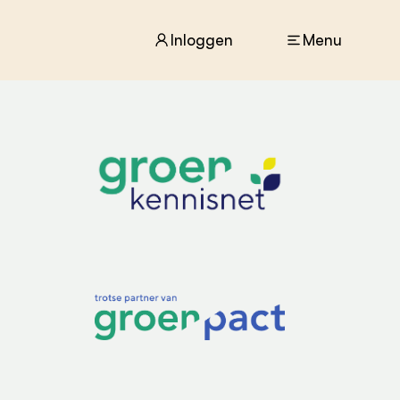
Inloggen
Menu
ACTUEEL
Nieuws
Agenda
Dossiers
Columns & Blogs
ZIE OOK
In de regio
Projecten
Lectoraten
Practoraten
Vakbladen