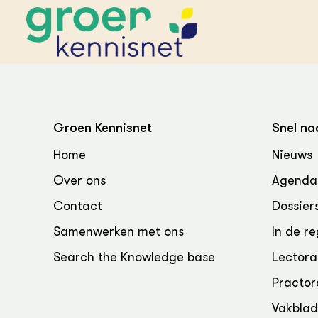
STARTPAGINA'S
Beroepspraktijk
Groen Kennisnet
Snel na
Onderwijs,
Glastui
Leermid
Project
Home
Nieuws
Onderzoek &
Researc
Advies
Over ons
Agenda
Hippisch
Projectr
Onze partners
Hydroth
Contact
Dossier
Pluimve
Agraris
bedrijfs
Praktijk
Samenwerken met ons
In de re
Varkens
Bollente
Search the Knowledge base
Lectora
Praktijk
het gro
Nationa
Practor
Hovenie
Agraris
groenvo
Experim
Vakbla
Kennis 