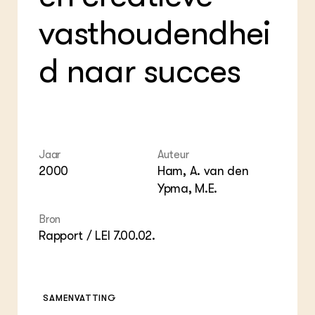
Bio
Bio
Foo
Int
vasthoudendhei
ZIE OOK
Gro
EU
In de regio
Var
Gro
Projecten
Gro
d naar succes
Co
Lectoraten
Inv
Practoraten
Pla
Vakbladen
Gen
LEREN
Wiki Groen Kennisnet
Jaar
Auteur
2000
Ham, A. van den
Ypma, M.E.
GROEN KENNISNET
Over ons
Bron
Contact
Rapport / LEI 7.00.02.
ENGLISH
Search the Knowledge base
SAMENVATTING