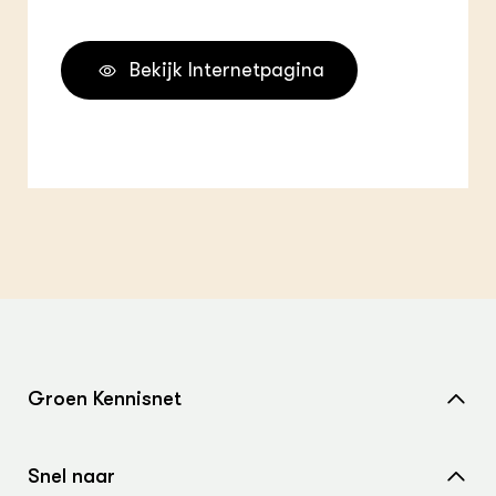
Bekijk Internetpagina
Groen Kennisnet
Home
Snel naar
Over ons