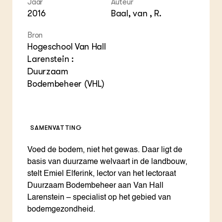
Jaar
Auteur
ZIE OOK
Gro
EU
2016
Baal, van , R.
In de regio
Var
Gro
Projecten
Gro
Bron
Co
Lectoraten
Hogeschool Van Hall
Inv
Practoraten
Pla
Larenstein :
Vakbladen
Gen
Duurzaam
Bodembeheer (VHL)
LEREN
Wiki Groen Kennisnet
GROEN KENNISNET
SAMENVATTING
Over ons
Contact
Voed de bodem, niet het gewas. Daar ligt de
basis van duurzame welvaart in de landbouw,
ENGLISH
stelt Emiel Elferink, lector van het lectoraat
Search the Knowledge base
Duurzaam Bodembeheer aan Van Hall
Larenstein – specialist op het gebied van
bodemgezondheid.