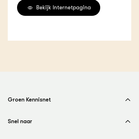
Bekijk Internetpagina
Groen Kennisnet
Home
Snel naar
Over ons
Nieuws
Contact