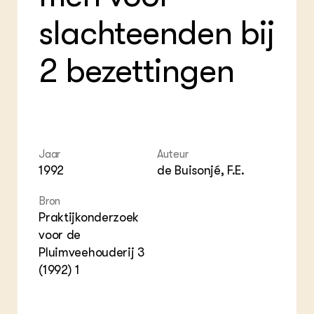
Foo
Int
ZIE OOK
Gro
EU
slachteenden bij
In de regio
Var
Gro
Projecten
Gro
Co
Lectoraten
2 bezettingen
Inv
Practoraten
Pla
Vakbladen
Gen
LEREN
Wiki Groen Kennisnet
Jaar
Auteur
1992
de Buisonjé, F.E.
GROEN KENNISNET
Over ons
Bron
Contact
Praktijkonderzoek
voor de
ENGLISH
Pluimveehouderij 3
Search the Knowledge base
(1992) 1