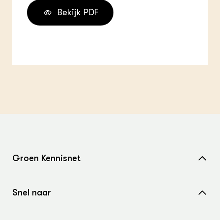
Bekijk PDF
Groen Kennisnet
Home
Snel naar
Over ons
Nieuws
Contact