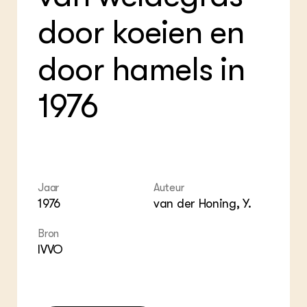
ZIE OOK
Gro
EU
door koeien en
In de regio
Var
Gro
Projecten
Gro
Co
Lectoraten
door hamels in
Inv
Practoraten
Pla
Vakbladen
Gen
1976
LEREN
Wiki Groen Kennisnet
GROEN KENNISNET
Over ons
Jaar
Auteur
Contact
1976
van der Honing, Y.
Bron
ENGLISH
IVVO
Search the Knowledge base