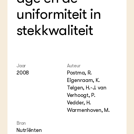
Foo
Int
ZIE OOK
Gro
EU
uniformiteit in
In de regio
Var
Gro
Projecten
Gro
Co
stekkwaliteit
Lectoraten
Inv
Practoraten
Pla
Vakbladen
Gen
LEREN
Wiki Groen Kennisnet
Jaar
Auteur
2008
Postma, R.
GROEN KENNISNET
Eigenraam, K.
Over ons
Telgen, H.-J. van
Contact
Verhoogt, P.
Vedder, H.
ENGLISH
Warmenhoven, M.
Search the Knowledge base
Bron
Nutriënten