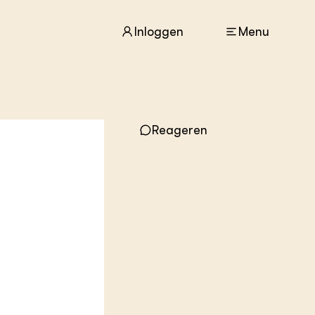
Inloggen
Menu
ACTUEEL
Nieuws
Reageren
Agenda
Dossiers
Columns & Blogs
ZIE OOK
In de regio
Projecten
Lectoraten
Practoraten
Vakbladen