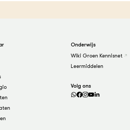
grond en infra
-Pigs
houderij
t Digitalisering &
ogie
welbevinden en
adaptatie
ar
Onderwijs
Wiki Groen Kennisnet
oen
Leermiddelen
e exoten
s
rdige genetische
Volg ons
gio
ten
he diversiteit
aten
whuisdieren
den