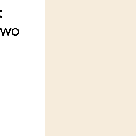
t
LEREN
Wiki Groen Kennisnet
two
GROEN KENNISNET
Over ons
Contact
ENGLISH
Search the Knowledge base