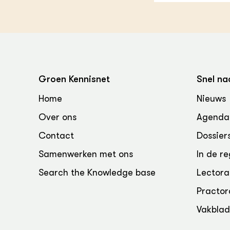
Groen, 
EURCAW
Varkens
Groenpac
Technol
Groen, 
klimaat
Groen Kennisnet
Snel na
Home
Nieuws
CoE Gr
Over ons
Agenda
Invasiev
Contact
Dossier
Plantaa
Samenwerken met ons
In de re
bronnen
Search the Knowledge base
Lectora
Genetisc
Practor
landbou
Vakbla