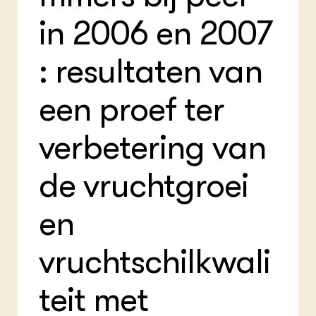
Bio
Bio
Foo
Int
in 2006 en 2007
ZIE OOK
Gro
EU
In de regio
Var
Gro
Projecten
Gro
: resultaten van
Co
Lectoraten
Inv
Practoraten
een proef ter
Pla
Vakbladen
Gen
verbetering van
LEREN
Wiki Groen Kennisnet
de vruchtgroei
GROEN KENNISNET
Over ons
en
Contact
vruchtschilkwali
ENGLISH
Search the Knowledge base
teit met