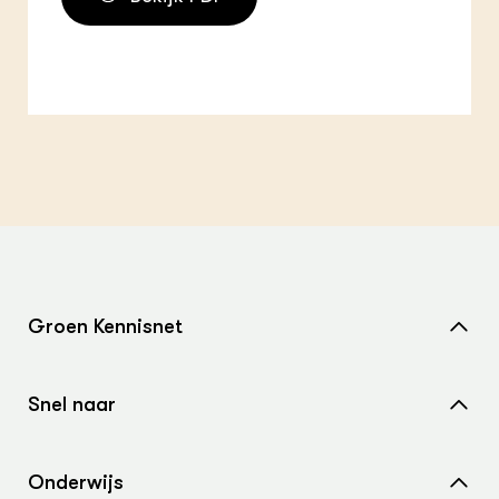
Groen Kennisnet
Home
Snel naar
Over ons
Nieuws
Contact
Onderwijs
Agenda
Samenwerken met ons