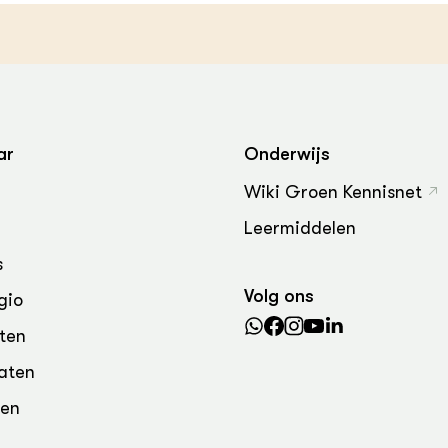
grond en infra
-Pigs
houderij
t Digitalisering &
ogie
welbevinden en
adaptatie
ar
Onderwijs
Wiki Groen Kennisnet
oen
Leermiddelen
e exoten
s
rdige genetische
Volg ons
gio
ten
he diversiteit
aten
whuisdieren
den