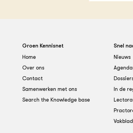
Groen, 
EURCAW
Varkens
Groenpac
Technol
Groen, 
klimaat
Groen Kennisnet
Snel na
Home
Nieuws
CoE Gr
Over ons
Agenda
Invasiev
Contact
Dossier
Plantaa
Samenwerken met ons
In de re
bronnen
Search the Knowledge base
Lectora
Genetisc
Practor
landbou
Vakbla