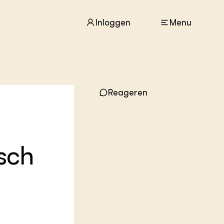
Inloggen
Menu
ACTUEEL
Reageren
Nieuws
Agenda
Dossiers
Columns & Blogs
sch
ZIE OOK
In de regio
Projecten
Lectoraten
Practoraten
Vakbladen