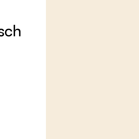
LEREN
Wiki Groen Kennisnet
sch
GROEN KENNISNET
Over ons
Contact
ENGLISH
Search the Knowledge base