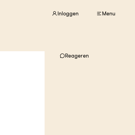
Inloggen
Menu
ACTUEEL
Nieuws
Reageren
Agenda
Dossiers
Columns & Blogs
ZIE OOK
In de regio
Projecten
Lectoraten
Practoraten
Vakbladen