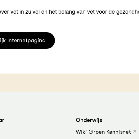
houderij
er
over vet in zuivel en het belang van vet voor de gezondh
beheer
l Innovatieloket
erij
w
ijk Internetpagina
s
zorging
andvogels
nctionele landbouw
elzijnsweb
 en Aquacultuur
Book
uw
Natuurinclusief,
d economy
tief & Biologisch
ar
Onderwijs
tor
al Aanpakken
Wiki Groen Kennisnet