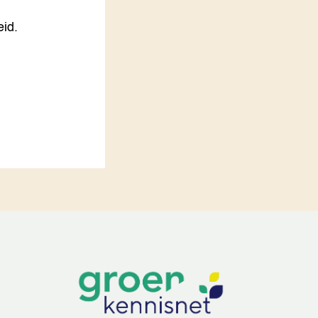
LEREN
eid.
Wiki Groen Kennisnet
GROEN KENNISNET
Over ons
Contact
ENGLISH
Search the Knowledge base