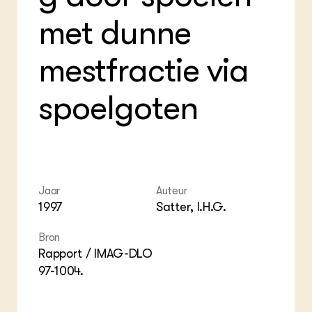
ZIE OOK
Gro
EU
met dunne
In de regio
Var
Gro
Projecten
Gro
Co
Lectoraten
mestfractie via
Inv
Practoraten
Pla
Vakbladen
Gen
spoelgoten
LEREN
Wiki Groen Kennisnet
GROEN KENNISNET
Over ons
Jaar
Auteur
Contact
1997
Satter, I.H.G.
Bron
ENGLISH
Rapport / IMAG-DLO
Search the Knowledge base
97-1004.