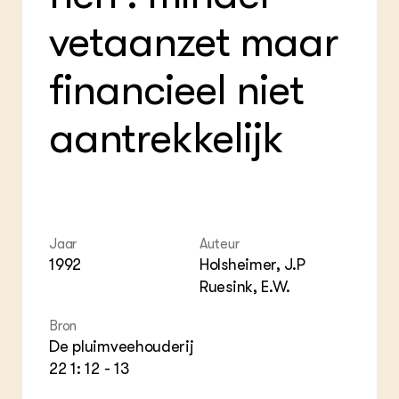
Foo
Int
ZIE OOK
Gro
EU
vetaanzet maar
In de regio
Var
Gro
Projecten
Gro
Co
financieel niet
Lectoraten
Inv
Practoraten
Pla
Vakbladen
aantrekkelijk
Gen
LEREN
Wiki Groen Kennisnet
GROEN KENNISNET
Jaar
Auteur
Over ons
1992
Holsheimer, J.P
Contact
Ruesink, E.W.
ENGLISH
Bron
Search the Knowledge base
De pluimveehouderij
22 1: 12 - 13