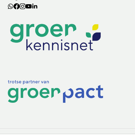
Lectoraten
Practoraten
Vakbladen