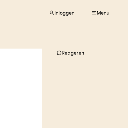
Inloggen
Menu
ACTUEEL
Reageren
Nieuws
Agenda
Dossiers
Columns & Blogs
ZIE OOK
In de regio
Projecten
Lectoraten
Practoraten
Vakbladen