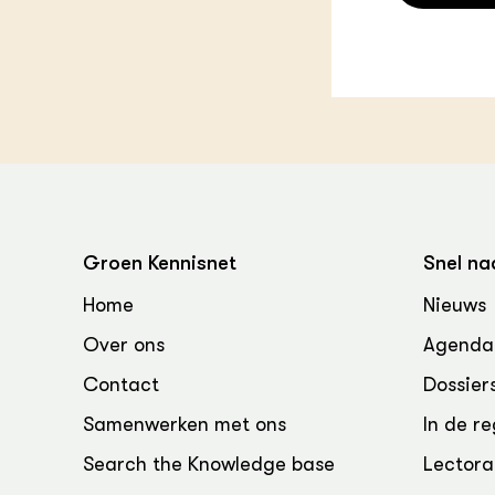
Groen, 
EURCAW
Varkens
Groenpac
Technol
Groen, 
klimaat
CoE Gr
Groen Kennisnet
Snel na
Invasiev
Home
Nieuws
Plantaa
bronnen
Over ons
Agenda
Contact
Dossier
Genetisc
landbou
Samenwerken met ons
In de re
Search the Knowledge base
Lectora