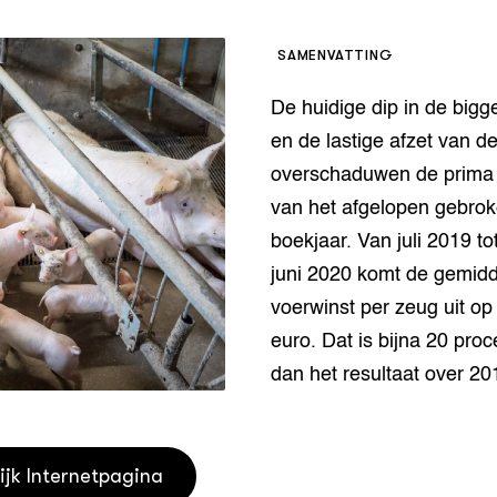
houderij
er
SAMENVATTING
beheer
l Innovatieloket
De huidige dip in de bigg
erij
w
en de lastige afzet van d
s
overschaduwen de prima 
zorging
van het afgelopen gebro
andvogels
boekjaar. Van juli 2019 to
nctionele landbouw
elzijnsweb
juni 2020 komt de gemid
 en Aquacultuur
voerwinst per zeug uit op
Book
euro. Dat is bijna 20 pro
uw
dan het resultaat over 20
Natuurinclusief,
d economy
tief & Biologisch
tor
al Aanpakken
ijk Internetpagina