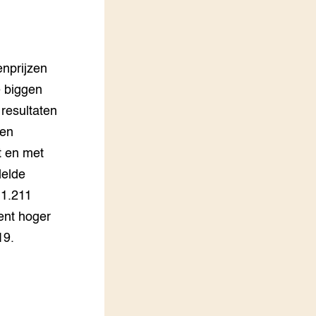
LEREN
Wiki Groen Kennisnet
enprijzen
GROEN KENNISNET
Over ons
e biggen
Contact
resultaten
ken
ENGLISH
t en met
Search the Knowledge base
delde
 1.211
cent hoger
19.