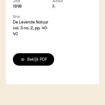
Jaar
Auteur
ZIE OOK
Gro
EU
1898
F.
In de regio
Var
Gro
Projecten
Gro
Bron
Co
Lectoraten
Inv
De Levende Natuur
Practoraten
Pla
vol. 3 no. 2, pp. 40-
Vakbladen
Gen
40
LEREN
Wiki Groen Kennisnet
GROEN KENNISNET
Bekijk PDF
Over ons
Contact
ENGLISH
Search the Knowledge base