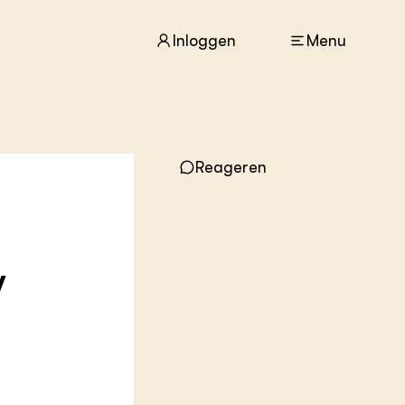
Inloggen
Menu
ACTUEEL
Nieuws
Reageren
Agenda
Dossiers
Columns & Blogs
w
ZIE OOK
In de regio
Projecten
Lectoraten
Practoraten
Vakbladen