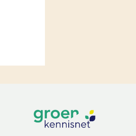
LEREN
Wiki Groen Kennisnet
GROEN KENNISNET
Over ons
Contact
ENGLISH
Search the Knowledge base