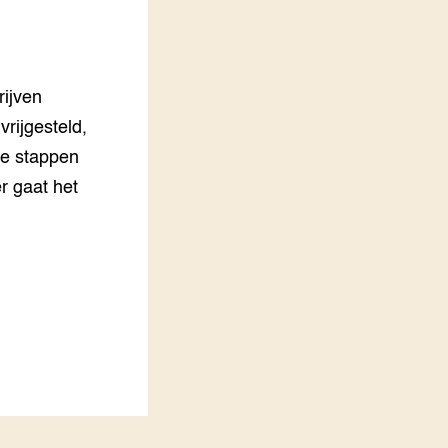
LEREN
Wiki Groen Kennisnet
rijven
GROEN KENNISNET
Over ons
vrijgesteld,
Contact
ke stappen
r gaat het
ENGLISH
Search the Knowledge base