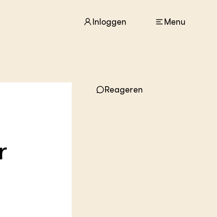
Inloggen
Menu
ACTUEEL
Reageren
Nieuws
Agenda
Dossiers
Columns & Blogs
r
ZIE OOK
In de regio
Projecten
Lectoraten
Practoraten
Vakbladen