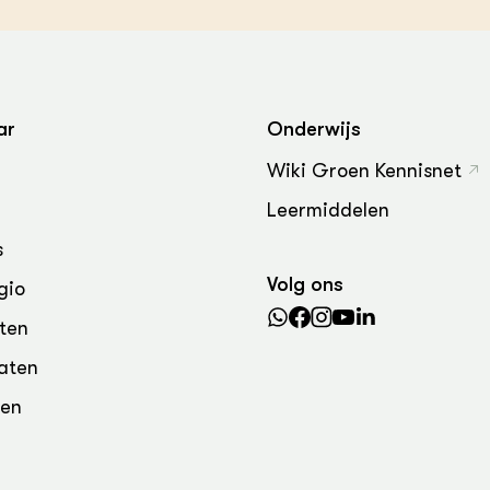
grond en infra
-Pigs
houderij
t Digitalisering &
ogie
ar
Onderwijs
welbevinden en
adaptatie
Wiki Groen Kennisnet
Leermiddelen
oen
s
e exoten
Volg ons
gio
rdige genetische
ten
aten
he diversiteit
den
whuisdieren