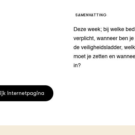
houderij
er
SAMENVATTING
beheer
l Innovatieloket
Deze week; bij welke bed
erij
w
verplicht, wanneer ben je 
s
de veiligheidsladder, wel
zorging
moet je zetten en wannee
andvogels
nctionele landbouw
in?
elzijnsweb
 en Aquacultuur
Book
ijk Internetpagina
uw
Natuurinclusief,
d economy
tief & Biologisch
tor
al Aanpakken