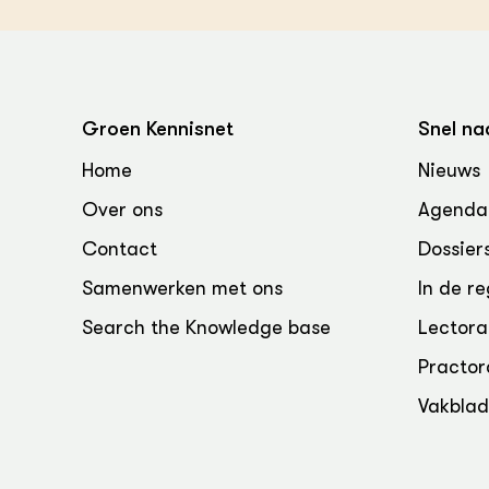
Groen, 
EURCAW
Varkens
Groenpac
Technol
Groen Kennisnet
Snel na
Groen, 
klimaat
Home
Nieuws
Over ons
Agenda
CoE Gr
Contact
Dossier
Invasiev
Samenwerken met ons
In de re
Plantaa
Search the Knowledge base
Lectora
bronnen
Practor
Genetisc
Vakbla
landbou