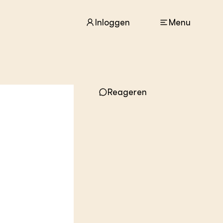
Inloggen
Menu
ACTUEEL
Nieuws
Reageren
Agenda
Dossiers
Columns & Blogs
ZIE OOK
In de regio
Projecten
Lectoraten
Practoraten
Vakbladen