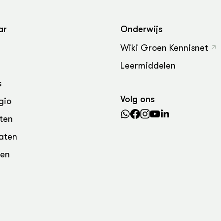
grond en infra
-Pigs
houderij
t Digitalisering &
ar
Onderwijs
ogie
Wiki Groen Kennisnet
welbevinden en
Leermiddelen
adaptatie
s
oen
Volg ons
gio
e exoten
ten
aten
rdige genetische
den
he diversiteit
whuisdieren