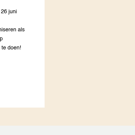
LEREN
26 juni
Wiki Groen Kennisnet
niseren als
GROEN KENNISNET
Over ons
op
Contact
 te doen!
ENGLISH
Search the Knowledge base