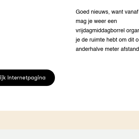
houderij
er
Goed nieuws, want vanaf 
mag je weer een
beheer
l Innovatieloket
vrijdagmiddagborrel orga
erij
w
je de ruimte hebt om dit 
s
anderhalve meter afstand
zorging
andvogels
nctionele landbouw
elzijnsweb
ijk Internetpagina
 en Aquacultuur
Book
uw
Natuurinclusief,
d economy
tief & Biologisch
tor
al Aanpakken