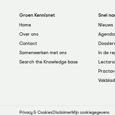
Groen, 
EURCAW
Varkens
Groenpac
Groen Kennisnet
Snel na
Technol
Home
Nieuws
Groen, 
Over ons
Agenda
klimaat
Contact
Dossier
CoE Gr
Samenwerken met ons
In de re
Invasiev
Search the Knowledge base
Lectora
Practor
Plantaa
bronnen
Vakbla
Genetisc
landbou
Privacy & Cookies
Disclaimer
Mijn cookiegegevens