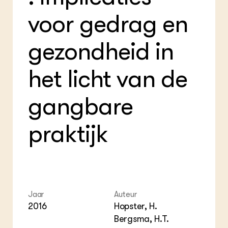
Foo
Int
ZIE OOK
voor gedrag en
Gro
EU
In de regio
Var
Gro
Projecten
Gro
gezondheid in
Co
Lectoraten
Inv
Practoraten
Pla
Vakbladen
het licht van de
Gen
LEREN
gangbare
Wiki Groen Kennisnet
praktijk
GROEN KENNISNET
Over ons
Contact
ENGLISH
Search the Knowledge base
Jaar
Auteur
2016
Hopster, H.
Bergsma, H.T.