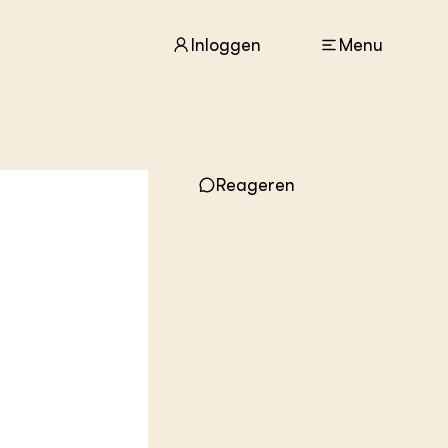
Inloggen
Menu
ACTUEEL
Nieuws
Reageren
Agenda
Dossiers
Columns & Blogs
ZIE OOK
In de regio
Projecten
Lectoraten
Practoraten
Vakbladen