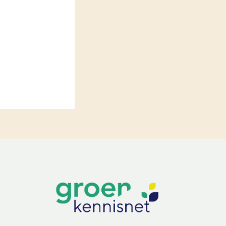
LEREN
Wiki Groen Kennisnet
GROEN KENNISNET
Over ons
Contact
ENGLISH
Search the Knowledge base