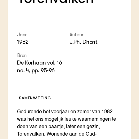
Foo
Int
ZIE OOK
Gro
EU
In de regio
Var
Gro
Projecten
Gro
Co
Lectoraten
Inv
Practoraten
Jaar
Auteur
Pla
Vakbladen
1982
J.Ph. Dhont
Gen
Bron
LEREN
De Korhaan vol. 16
Wiki Groen Kennisnet
no. 4, pp. 95-96
GROEN KENNISNET
Over ons
Contact
SAMENVATTING
ENGLISH
Gedurende het voorjaar en zomer van 1982
Search the Knowledge base
was het ons mogelijk leuke waarnemingen te
doen van een paartje, later een gezin,
Torenvalken. Wonende aan de Oud-