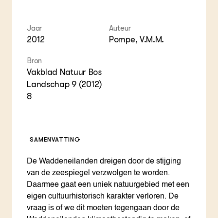
ZIE OOK
Gro
EU
In de regio
Var
Gro
Projecten
Gro
Jaar
Auteur
Co
Lectoraten
2012
Pompe, V.M.M.
Inv
Practoraten
Pla
Vakbladen
Bron
Gen
Vakblad Natuur Bos
Landschap 9 (2012)
LEREN
Wiki Groen Kennisnet
8
GROEN KENNISNET
Over ons
SAMENVATTING
Contact
De Waddeneilanden dreigen door de stijging
ENGLISH
van de zeespiegel verzwolgen te worden.
Search the Knowledge base
Daarmee gaat een uniek natuurgebied met een
eigen cultuurhistorisch karakter verloren. De
vraag is of we dit moeten tegengaan door de