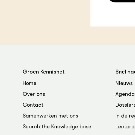
Groen, 
EURCAW
Varkens
Groenpac
Technol
Groen, 
klimaat
CoE Gr
Groen Kennisnet
Snel na
Invasiev
Home
Nieuws
Plantaa
bronnen
Over ons
Agenda
Contact
Dossier
Genetisc
landbou
Samenwerken met ons
In de re
Search the Knowledge base
Lectora