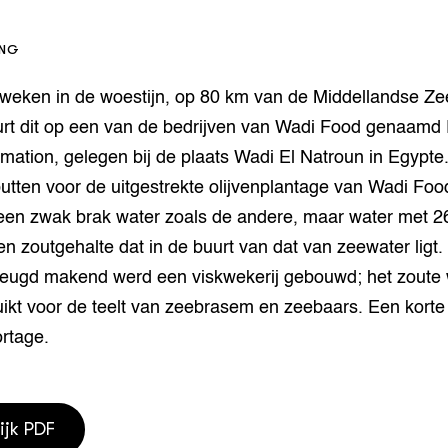
houderij
er
ING
beheer
l Innovatieloket
weken in de woestijn, op 80 km van de Middellandse Ze
erij
w
rt dit op een van de bedrijven van Wadi Food genaamd 
s
ation, gelegen bij de plaats Wadi El Natroun in Egypte.
zorging
utten voor de uitgestrekte olijvenplantage van Wadi Foo
andvogels
een zwak brak water zoals de andere, maar water met 2
nctionele landbouw
elzijnsweb
 een zoutgehalte dat in de buurt van dat van zeewater ligt
 en Aquacultuur
eugd makend werd een viskwekerij gebouwd; het zoute 
Book
ikt voor de teelt van zeebrasem en zeebaars. Een korte
uw
ortage.
Natuurinclusief,
d economy
tief & Biologisch
tor
al Aanpakken
ijk PDF