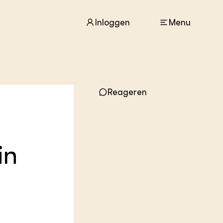
Inloggen
Menu
ACTUEEL
Reageren
Nieuws
Agenda
Dossiers
Columns & Blogs
in
ZIE OOK
In de regio
Projecten
Lectoraten
Practoraten
Vakbladen