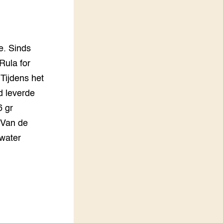
LEREN
Wiki Groen Kennisnet
e. Sinds
GROEN KENNISNET
Over ons
Rula for
Contact
Tijdens het
d leverde
ENGLISH
6 gr
Search the Knowledge base
. Van de
water