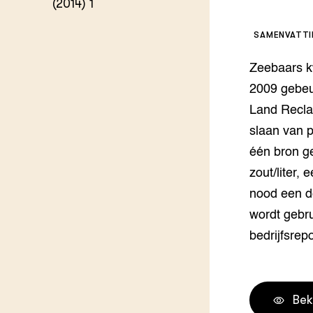
(2014) 1
Melkvee
DierVizi
SAMENVATT
Terrein
Nationaa
Zeebaars k
Veehoud
Tuinbou
2009 gebeu
Biokenni
Land Reclam
Dierver
slaan van p
Boerenl
één bron g
Multifu
Dierenw
zout/liter,
Visserij
nood een d
EU-Farm
wordt gebru
Akkerbo
bedrijfsrep
Portaal 
Biobase
Regenera
Foodsec
Integra
Bek