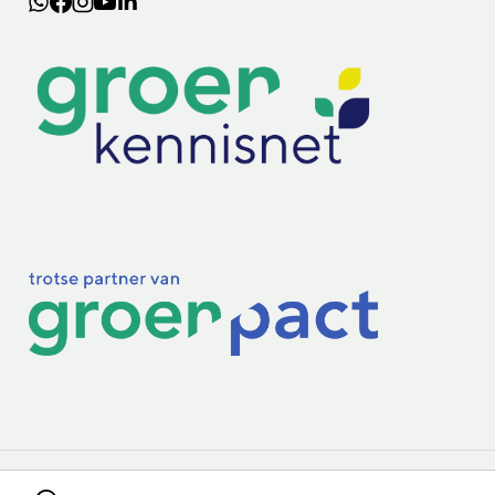
Lectoraten
Practoraten
Vakbladen
Privacy & Cookies
Disclaimer
Mijn cookiegegevens