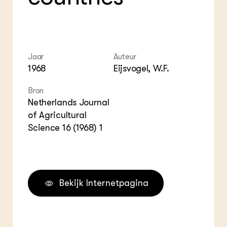
ZIE OOK
Gro
EU
In de regio
Var
Gro
Projecten
Gro
Co
Lectoraten
Inv
Practoraten
Pla
Jaar
Auteur
Vakbladen
Gen
1968
Eijsvogel, W.F.
LEREN
Bron
Wiki Groen Kennisnet
Netherlands Journal
of Agricultural
GROEN KENNISNET
Science 16 (1968) 1
Over ons
Contact
ENGLISH
Bekijk Internetpagina
Search the Knowledge base