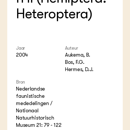
Foo
Int
ZIE OOK
Gro
EU
Heteroptera)
In de regio
Var
Gro
Projecten
Gro
Co
Lectoraten
Inv
Practoraten
Pla
Vakbladen
Gen
Jaar
Auteur
LEREN
2004
Aukema, B.
Wiki Groen Kennisnet
Bos, F.G.
Hermes, D.J.
GROEN KENNISNET
Over ons
Bron
Contact
Nederlandse
faunistische
mededelingen /
ENGLISH
Search the Knowledge base
Nationaal
Natuurhistorisch
Museum 21: 79 - 122