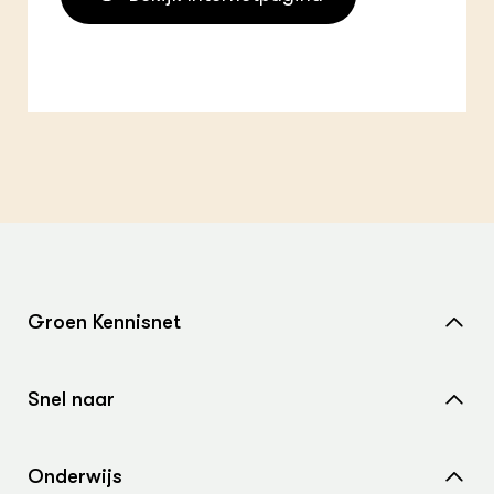
Groen Kennisnet
Home
Snel naar
Over ons
Nieuws
Contact
Onderwijs
Agenda
Samenwerken met ons