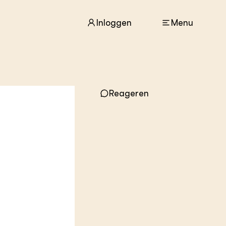
Inloggen
Menu
ACTUEEL
Nieuws
Reageren
Agenda
Dossiers
Columns & Blogs
ZIE OOK
In de regio
Projecten
Lectoraten
Practoraten
Vakbladen