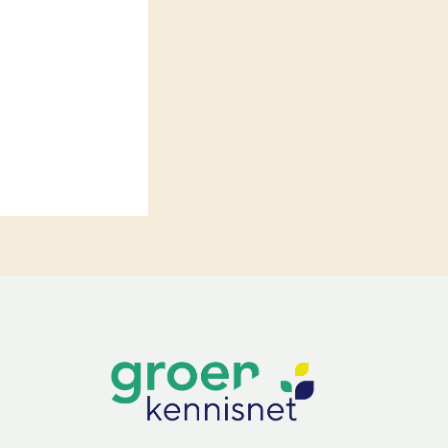
LEREN
Wiki Groen Kennisnet
GROEN KENNISNET
Over ons
Contact
ENGLISH
Search the Knowledge base