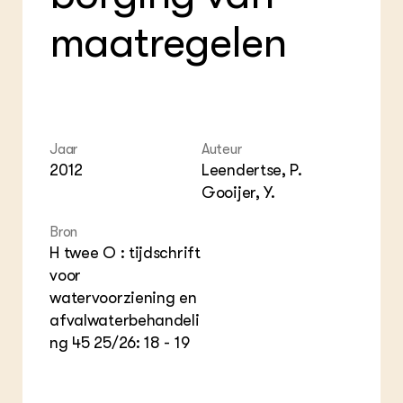
Foo
Int
ZIE OOK
maatregelen
Gro
EU
In de regio
Var
Gro
Projecten
Gro
Co
Lectoraten
Inv
Practoraten
Pla
Vakbladen
Gen
Jaar
Auteur
2012
Leendertse, P.
LEREN
Wiki Groen Kennisnet
Gooijer, Y.
Bron
GROEN KENNISNET
H twee O : tijdschrift
Over ons
voor
Contact
watervoorziening en
afvalwaterbehandeli
ENGLISH
Search the Knowledge base
ng 45 25/26: 18 - 19