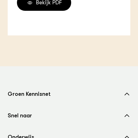
Bekijk PDF
Groen Kennisnet
Home
Snel naar
Over ons
Nieuws
Contact
Onderwijs