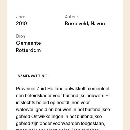
Foo
Int
ZIE OOK
Gro
EU
In de regio
Var
Gro
Jaar
Auteur
Projecten
Gro
Co
2010
Barneveld, N. van
Lectoraten
Inv
Practoraten
Pla
Bron
Vakbladen
Gen
Gemeente
Rotterdam
LEREN
Wiki Groen Kennisnet
GROEN KENNISNET
SAMENVATTING
Over ons
Contact
Provincie Zuid-Holland ontwikkelt momenteel
een beleidskader voor buitendijks bouwen. Er
ENGLISH
is slechts beleid op hoofdlijnen voor
Search the Knowledge base
waterveiligheid en bouwen in het buitendijkse
gebied.Ontwikkelingen in het buitendijkse
gebied zijn onder voorwaarden toegestaan,