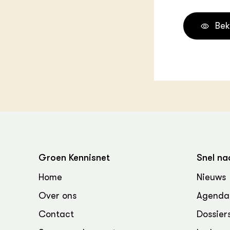
Melkvee
DierVizi
Bek
Terrein
Nationaa
Veehoud
Tuinbou
Biokenni
Dierver
Boerenl
Multifu
Dierenw
Visserij
EU-Farm
Groen Kennisnet
Snel na
Akkerbo
Portaal 
Home
Nieuws
Biobase
Regenera
Over ons
Agenda
Foodsec
Integra
Contact
Dossier