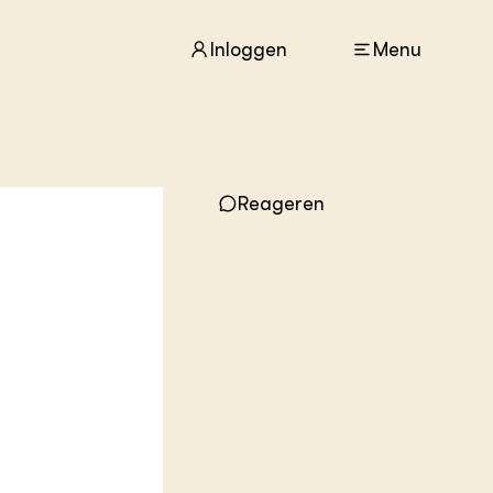
Inloggen
Menu
ACTUEEL
Nieuws
Reageren
Agenda
Dossiers
Columns & Blogs
ZIE OOK
In de regio
Projecten
Lectoraten
Practoraten
Vakbladen