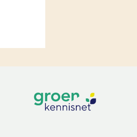
LEREN
Wiki Groen Kennisnet
GROEN KENNISNET
Over ons
Contact
ENGLISH
Search the Knowledge base