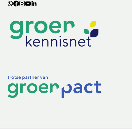
Lectoraten
Practoraten
Vakbladen
Privacy & Cookies
Disclaimer
Mijn cookiegegevens