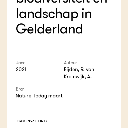
Foo
Int
ZIE OOK
Gro
EU
landschap in
In de regio
Var
Gro
Projecten
Gro
Co
Lectoraten
Gelderland
Inv
Practoraten
Pla
Vakbladen
Gen
LEREN
Wiki Groen Kennisnet
Jaar
Auteur
2021
Eijden, R. van
GROEN KENNISNET
Kromwijk, A.
Over ons
Contact
Bron
Nature Today maart
ENGLISH
Search the Knowledge base
SAMENVATTING