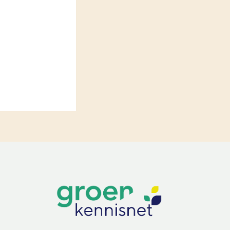
LEREN
Wiki Groen Kennisnet
GROEN KENNISNET
Over ons
Contact
ENGLISH
Search the Knowledge base