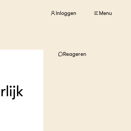
Inloggen
Menu
ACTUEEL
Nieuws
Reageren
Agenda
Dossiers
Columns & Blogs
lijk
ZIE OOK
In de regio
Projecten
Lectoraten
Practoraten
Vakbladen