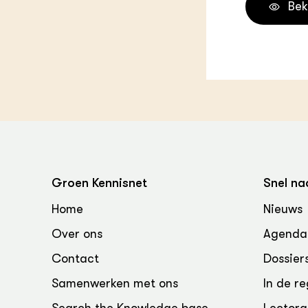
Bek
Groen, 
EURCAW
Varkens
Groenpac
Technol
Groen, 
klimaat
CoE Gr
Invasiev
Groen Kennisnet
Snel na
Plantaa
Home
Nieuws
bronnen
Over ons
Agenda
Genetisc
Contact
Dossier
landbou
Samenwerken met ons
In de re