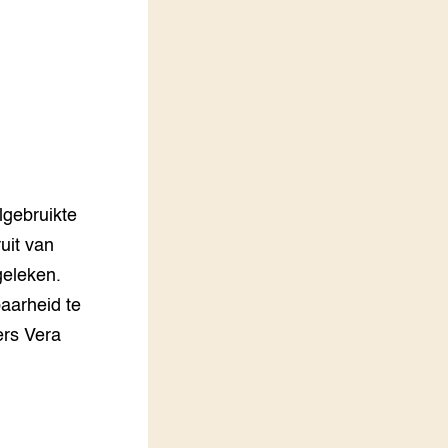
LEREN
Wiki Groen Kennisnet
GROEN KENNISNET
Over ons
Contact
ENGLISH
lgebruikte
Search the Knowledge base
uit van
geleken.
aarheid te
ers Vera