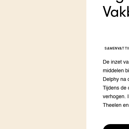
Vak
Melkvee
DierVizi
Terrein
Nationaa
Veehoud
Tuinbou
Biokenni
SAMENVATT
Dierver
Boerenl
De inzet va
Multifu
middelen bi
Dierenw
Visserij
Delphy na o
EU-Farm
Tijdens de
Akkerbo
verhogen. 
Portaal 
Biobase
Regenera
Theelen en
Foodsec
Integra