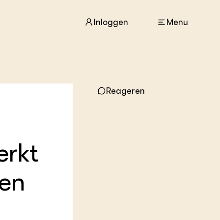
Inloggen
Menu
ACTUEEL
Reageren
Nieuws
Agenda
Dossiers
Columns & Blogs
erkt
ZIE OOK
In de regio
ten
Projecten
Lectoraten
Practoraten
Vakbladen