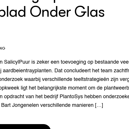
blad Onder Glas
houderij
er
beheer
l Innovatieloket
erij
w
s
ING
zorging
andvogels
n SalicylPuur is zeker een toevoeging op bestaande vee
nctionele landbouw
j aardbeientrayplanten. Dat concludeert het team zachtfr
elzijnsweb
 en Aquacultuur
nderzoek waarbij verschillende teeltstrategieën zijn ver
Book
 opkweek ligt het belangrijkste moment om de plantweerb
uw
In opdracht van het bedrijf PlantoSys hebben onderzoek
Natuurinclusief,
d economy
tief & Biologisch
 Bart Jongenelen verschillende manieren […]
tor
al Aanpakken