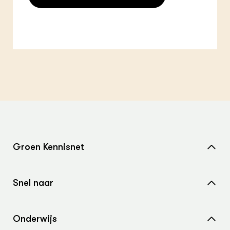
Groen Kennisnet
Home
Snel naar
Over ons
Nieuws
Contact
Onderwijs
Agenda
Samenwerken met ons