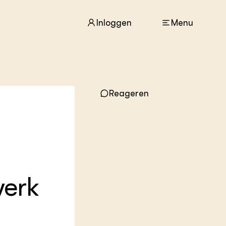
Inloggen
Menu
ACTUEEL
Reageren
Nieuws
Agenda
Dossiers
Columns & Blogs
ZIE OOK
In de regio
werk
Projecten
Lectoraten
Practoraten
Vakbladen