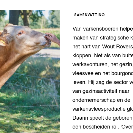
op Maat projecten
houderij
er
SAMENVATTING
beheer
l Innovatieloket
Van varkensboeren helpen
erij
w
maken van strategische 
s
het hart van Wout Rovers
zorging
kloppen. Net als van bui
andvogels
werkavonturen, het gezin,
nctionele landbouw
vleesvee en het bourgon
elzijnsweb
 en Aquacultuur
leven. Hij zag de sector 
Book
van gezinsactiviteit naar
uw
ondernemerschap en de
Natuurinclusief,
d economy
tief & Biologisch
varkensvleesproductie gl
Daarin speelt de gebore
tor
al Aanpakken
een bescheiden rol. 'Over 