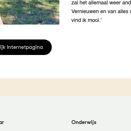
zal het allemaal weer ande
grond en infra
-Pigs
Vernieuwen en van alles 
houderij
t Digitalisering &
vind ik mooi.'
ogie
welbevinden en
adaptatie
ijk Internetpagina
oen
e exoten
rdige genetische
he diversiteit
whuisdieren
ar
Onderwijs