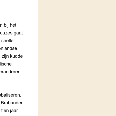
LEREN
Wiki Groen Kennisnet
 bij het
GROEN KENNISNET
Over ons
keuzes gaat
Contact
 sneller
tenlandse
ENGLISH
 zijn kudde
Search the Knowledge base
dische
veranderen
obaliseren.
n Brabander
tien jaar