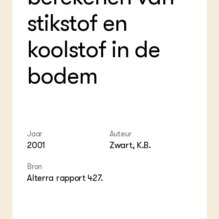
Foo
Int
ZIE OOK
Gro
EU
stikstof en
In de regio
Var
Gro
Projecten
Gro
Co
Lectoraten
koolstof in de
Inv
Practoraten
Pla
Vakbladen
Gen
bodem
LEREN
Wiki Groen Kennisnet
GROEN KENNISNET
Jaar
Auteur
Over ons
2001
Zwart, K.B.
Contact
Bron
ENGLISH
Alterra rapport 427.
Search the Knowledge base