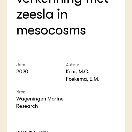
Bio
Bio
Foo
Int
zeesla in
ZIE OOK
Gro
EU
In de regio
Var
Gro
Projecten
Gro
mesocosms
Co
Lectoraten
Inv
Practoraten
Pla
Vakbladen
Gen
LEREN
Wiki Groen Kennisnet
Jaar
Auteur
2020
Keur, M.C.
Foekema, E.M.
GROEN KENNISNET
Over ons
Bron
Contact
Wageningen Marine
Research
ENGLISH
Search the Knowledge base