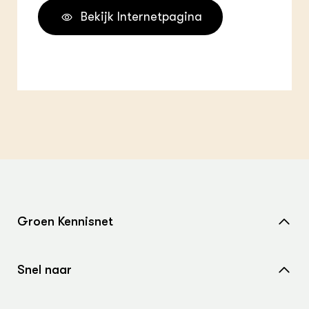
Bekijk Internetpagina
Groen Kennisnet
Home
Snel naar
Over ons
Nieuws
Contact