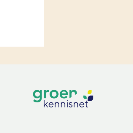
LEREN
Wiki Groen Kennisnet
GROEN KENNISNET
Over ons
Contact
ENGLISH
Search the Knowledge base