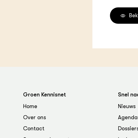
Melkvee
DierVizi
Bek
Terrein
Nationaa
Veehoud
Tuinbou
Biokenni
Dierver
Boerenl
Multifu
Dierenw
Visserij
EU-Farm
Groen Kennisnet
Snel na
Akkerbo
Portaal 
Home
Nieuws
Biobase
Regenera
Over ons
Agenda
Foodsec
Integra
Contact
Dossier