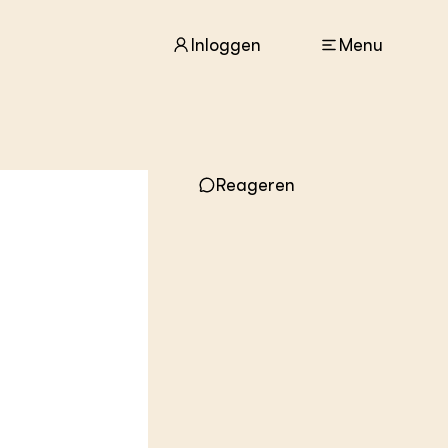
Inloggen
Menu
ACTUEEL
Nieuws
Reageren
Agenda
Dossiers
Columns & Blogs
ZIE OOK
In de regio
Projecten
Lectoraten
Practoraten
Vakbladen