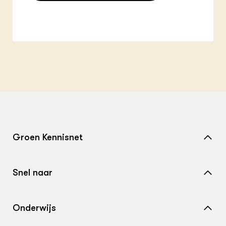
Groen Kennisnet
Home
Snel naar
Over ons
Nieuws
Contact
Onderwijs
Agenda
Samenwerken met ons