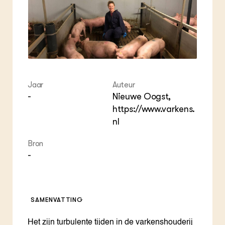
ZIE OOK
Gro
EU
In de regio
Var
Gro
Projecten
Gro
Co
Lectoraten
Inv
Practoraten
Pla
Vakbladen
Gen
Jaar
Auteur
LEREN
-
Nieuwe Oogst,
Wiki Groen Kennisnet
https://www.varkens.
nl
GROEN KENNISNET
Over ons
Bron
Contact
-
ENGLISH
Search the Knowledge base
SAMENVATTING
Het zijn turbulente tijden in de varkenshouderij