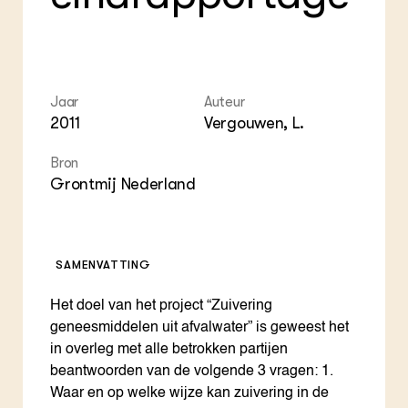
Foo
Int
ZIE OOK
Gro
EU
In de regio
Var
Gro
Projecten
Gro
Co
Lectoraten
Inv
Practoraten
Jaar
Auteur
Pla
Vakbladen
2011
Vergouwen, L.
Gen
Bron
LEREN
Wiki Groen Kennisnet
Grontmij Nederland
GROEN KENNISNET
Over ons
SAMENVATTING
Contact
Het doel van het project “Zuivering
ENGLISH
geneesmiddelen uit afvalwater” is geweest het
Search the Knowledge base
in overleg met alle betrokken partijen
beantwoorden van de volgende 3 vragen: 1.
Waar en op welke wijze kan zuivering in de