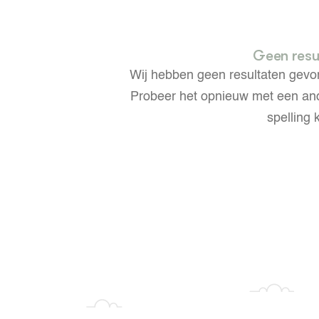
op Maat projecten
houderij
er
Geen resu
beheer
l Innovatieloket
Wij hebben geen resultaten gev
erij
w
Probeer het opnieuw met een and
s
spelling k
zorging
andvogels
nctionele landbouw
elzijnsweb
 en Aquacultuur
Book
uw
Natuurinclusief,
d economy
tief & Biologisch
tor
al Aanpakken