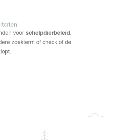
Nieuwste
LEREN
Wiki Groen Kennisnet
ltaten
onden voor
schelpdierbeleid
.
GROEN KENNISNET
Over ons
ere zoekterm of check of de
Contact
lopt.
ENGLISH
Search the Knowledge base