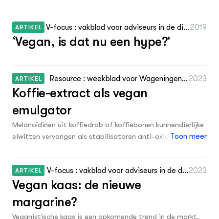
identityand responsibility from
0
Vip-nl.nl
0
1976
vegan Instagram influencers
0
V-focus : vakblad voor adviseurs in de dier
2019
ARTIKEL
Coegroen.nl
0
1975
‘Vegan, is dat nu een hype?’
lijke sector 16 2: 9
0
Integraalaanpakken.nl
0
1974
0
Www.biobasedeconomy.nl
0
1973
Resource : weekblad voor Wageningen U
2023
ARTIKEL
0
Amsterdamgreencampus.nl
Koffie-extract als vegan
R 17 16: 8
0
1972
0
Vistikhetmaar.nl
emulgator
0
1971
0
KlasCement
Melanoïdinen uit koffiedrab of koffiebonen kunnendierlijke
0
1970
eiwitten vervangen als stabilisatoren anti-oxidant in
Toon meer
0
Www.wiki-precisielandbouw.nl
voedingsmiddelen. Jilu Fengpromoveerde er vorig jaar op
0
1969
en publiceerde metcollega’s twee artikelen in de
Hogeschool Inholland, Agri, Food & Life
0
1968
V-focus : vakblad voor adviseurs in de die
2023
ARTIKEL
tijdschriften Food Hydrocolloids en het Journal of
0
Sciences
Vegan kaas: de nieuwe
rlijke sector september: 28 - 31
Agricultural and Food Chemistry.
0
1967
0
Koeeneiwit.nl
margarine?
0
1966
0
Werkplaatsvoorlandbouwennatuur.nl
Veganistische kaas is een opkomende trend in de markt.